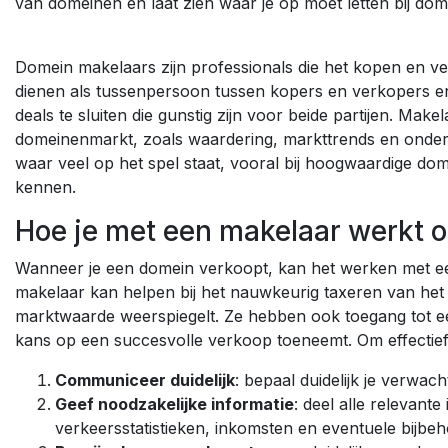
van domeinen en laat zien waar je op moet letten bij do
Domein makelaars zijn professionals die het kopen en 
dienen als tussenpersoon tussen kopers en verkopers 
deals te sluiten die gunstig zijn voor beide partijen. Make
domeinenmarkt, zoals waardering, markttrends en onderhan
waar veel op het spel staat, vooral bij hoogwaardige dom
kennen.
Hoe je met een makelaar werkt 
Wanneer je een domein verkoopt, kan het werken met ee
makelaar kan helpen bij het nauwkeurig taxeren van het do
marktwaarde weerspiegelt. Ze hebben ook toegang tot e
kans op een succesvolle verkoop toeneemt. Om effectie
Communiceer duidelijk
: bepaal duidelijk je verwa
Geef noodzakelijke informatie
: deel alle relevante
verkeersstatistieken, inkomsten en eventuele bij